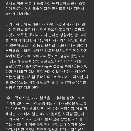
면서도 허를 찌른다. 슬롯머신 속 회전하는 릴의 조합, 
이에 따른 세상의 모습이 짧은 인서트로 제시되면서 
빠르게 전개된다. 
그러니까 굳이 원리를 따지자면 다섯 원자가 다시 만
나는 과정을 결정하는 것은 확률적 조합이다. 그리고 
다섯이 모두 한 곳에서 다시 만나는 상황이란 말 그대
로 ‘잭팟’에 해당한다. 잭팟이 터지기까지 지난한 불발
의 연속이 오랜 시간 동안 펼쳐졌다 (원시 지구 형성기
부터였으니 얼추 45억 년 정도라 보자). 각각의 원자가 
각기 다른 시기에 저마다의 존재로 (생명체뿐만 아니
라 광물과 같은 비생명 물질로도) 여기저기서 개별적
으로 (외부의 또 다른 원자들과 결합을 통해서) 등장했
다가 분해되고, 다시 결합한다. 이러한 전개는 한편으
로는 랜덤 뽑기처럼 무작위적으로 보이기도 하지만, 다
른 한편으로는 ‘마침내 완전체 결성!’을 향하는 목적론
처럼 여겨지기도 한다.
<우리 꼭 다시 만나>가 본색을 드러내는 설정이 바로 
여기에 있다. “꼭”이라는 맹세는 의지와 운명을 담고 있
다. 다섯 원자는 반드시 만나야 하는 운명이되, 이를 위
해서는 포기하지 않는 의지가 필요한 것처럼 들린다. 
그러니까 “꼭 다시 만나자”는 다짐은 장엄한 서사를 이
루는 기초이며, 이를 수행하기 위한 전개 장치를 요구
한다. 하지만 우주와 자연의 질서와 전개는 결정론적 