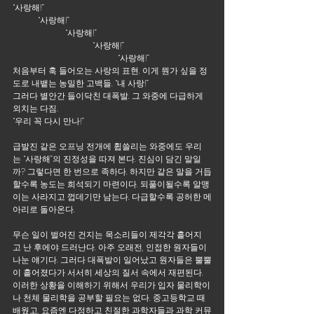
“사랑해!” 
            “사랑해!” 
                         “사랑해!” 
                                      “사랑해!” 
                                                  “사랑해!”
처음부터 훅 들어오는 사랑의 표현. 이게 뭔가 싶을 정
도로 내뱉는 농밀한 고백들. “내 사랑!”
그러다 별안간 들이닥친 대폭발. 그 와중에 다급하게 
외치는 다짐.
“우리 꼭 다시 만나!”
급발진 같은 오프닝 전개에 휩쓸리는 와중에도 우리
는 “사랑해”의 진정성을 따져 본다. 진심이 담긴 말일
까? 그렇다면 한 번으로 족하다. 하지만 같은 말을 거듭
할수록 농도는 희석되기 마련이다. 되풀이될수록 알맹
이는 사라지고 껍데기만 남는다. 다급할수록 공허한 메
아리로 돌아온다.
무슨 일이 벌어진 건지는 목소리들이 제각각 흩어지
고 난 후에야 드러난다. 아주 오래전, 인접한 원자들이 
나눈 얘기다. 그러다 대폭발이 일어났고 원자들은 뿔뿔
이 흩어졌다가 서서히 세상의 질서 속에서 재편된다. 
이러한 상황을 이해하기 위해서 우리가 입자 물리학이
나 천체 물리학을 공부할 필요는 없다. 중고등학교 때 
배웠고, 요즘엔 다정하고 친절한 과학자들과 과학 커뮤