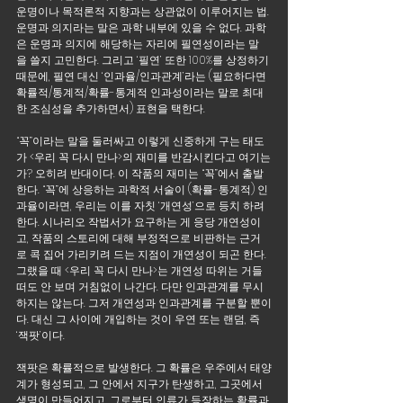
운명이나 목적론적 지향과는 상관없이 이루어지는 법. 
운명과 의지라는 말은 과학 내부에 있을 수 없다. 과학
은 운명과 의지에 해당하는 자리에 필연성이라는 말
을 쓸지 고민한다. 그리고 ‘필연’ 또한 100%를 상정하기 
때문에, 필연 대신 ‘인과율/인과관계’라는 (필요하다면 
확률적/통계적/확률-통계적 인과성이라는 말로 최대
한 조심성을 추가하면서) 표현을 택한다.
“꼭”이라는 말을 둘러싸고 이렇게 신중하게 구는 태도
가 <우리 꼭 다시 만나>의 재미를 반감시킨다고 여기는
가? 오히려 반대이다. 이 작품의 재미는 “꼭”에서 출발
한다. “꼭”에 상응하는 과학적 서술이 (확률-통계적) 인
과율이라면, 우리는 이를 자칫 ‘개연성’으로 등치 하려 
한다. 시나리오 작법서가 요구하는 게 응당 개연성이
고, 작품의 스토리에 대해 부정적으로 비판하는 근거
로 콕 집어 가리키려 드는 지점이 개연성이 되곤 한다. 
그랬을 때 <우리 꼭 다시 만나>는 개연성 따위는 거들
떠도 안 보며 거침없이 나간다. 다만 인과관계를 무시
하지는 않는다. 그저 개연성과 인과관계를 구분할 뿐이
다. 대신 그 사이에 개입하는 것이 우연 또는 랜덤, 즉 
‘잭팟’이다.
잭팟은 확률적으로 발생한다. 그 확률은 우주에서 태양
계가 형성되고, 그 안에서 지구가 탄생하고, 그곳에서 
생명이 만들어지고, 그로부터 인류가 등장하는 확률과 