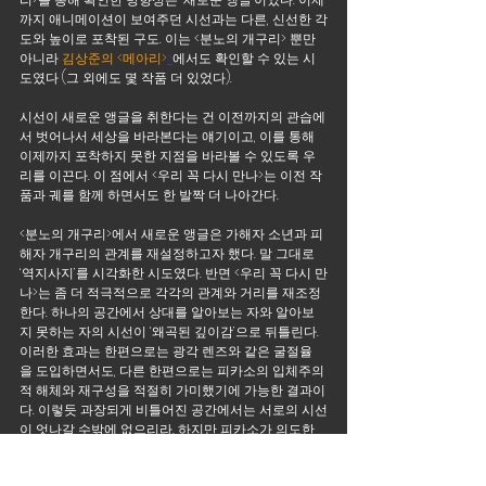
까지 애니메이션이 보여주던 시선과는 다른, 신선한 각
도와 높이로 포착된 구도. 이는 <분노의 개구리> 뿐만 
아니라
김상준의 <메아리>
>
에서도 확인할 수 있는 시
도였다 (그 외에도 몇 작품 더 있었다).
시선이 새로운 앵글을 취한다는 건 이전까지의 관습에
서 벗어나서 세상을 바라본다는 얘기이고, 이를 통해 
이제까지 포착하지 못한 지점을 바라볼 수 있도록 우
리를 이끈다. 이 점에서 <우리 꼭 다시 만나>는 이전 작
품과 궤를 함께 하면서도 한 발짝 더 나아간다. 
<분노의 개구리>에서 새로운 앵글은 가해자 소년과 피
해자 개구리의 관계를 재설정하고자 했다. 말 그대로 
‘역지사지’를 시각화한 시도였다. 반면 <우리 꼭 다시 만
나>는 좀 더 적극적으로 각각의 관계와 거리를 재조정
한다. 하나의 공간에서 상대를 알아보는 자와 알아보
지 못하는 자의 시선이 ‘왜곡된 깊이감’으로 뒤틀린다. 
이러한 효과는 한편으로는 광각 렌즈와 같은 굴절율
을 도입하면서도, 다른 한편으로는 피카소의 입체주의
적 해체와 재구성을 적절히 가미했기에 가능한 결과이
다. 이렇듯 과장되게 비틀어진 공간에서는 서로의 시선
이 엇나갈 수밖에 없으리라. 하지만 피카소가 의도한 
것은 분열과 파편, 해체에 그치는 것이 아니라, 새로운 
종합이었다. 마찬가지로 <우리 꼭 다시 만나>에서 각 