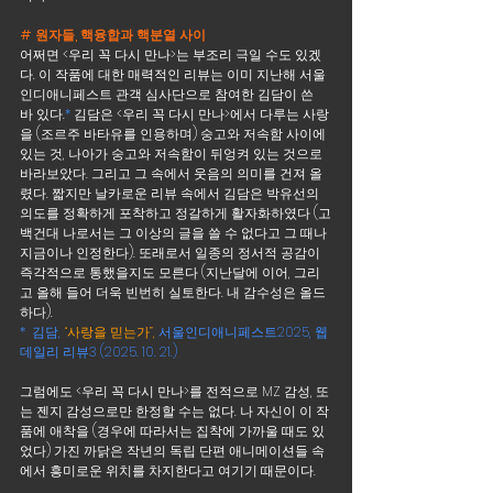
# 원자들, 핵융합과 핵분열 사이
어쩌면 <우리 꼭 다시 만나>는 부조리 극일 수도 있겠
다. 이 작품에 대한 매력적인 리뷰는 이미 지난해 서울 
인디애니페스트 관객 심사단으로 참여한 김담이 쓴 
바 있다.
* 
김담은 <우리 꼭 다시 만나>에서 다루는 사랑
을 (조르주 바타유를 인용하며) 숭고와 저속함 사이에 
있는 것, 나아가 숭고와 저속함이 뒤엉켜 있는 것으로 
바라보았다. 그리고 그 속에서 웃음의 의미를 건져 올
렸다. 짧지만 날카로운 리뷰 속에서 김담은 박유선의 
의도를 정확하게 포착하고 정갈하게 활자화하였다 (고
백건대 나로서는 그 이상의 글을 쓸 수 없다고 그 때나 
지금이나 인정한다). 또래로서 일종의 정서적 공감이 
즉각적으로 통했을지도 모른다 (지난달에 이어, 그리
고 올해 들어 더욱 빈번히 실토한다. 내 감수성은 올드
하다). 
*
  김담, 
“사랑을 믿는가”,
 서울인디애니페스트2025, 웹
데일리 리뷰3 (2025. 10. 21.)
그럼에도 <우리 꼭 다시 만나>를 전적으로 MZ 감성, 또
는 젠지 감성으로만 한정할 수는 없다. 나 자신이 이 작
품에 애착을 (경우에 따라서는 집착에 가까울 때도 있
었다) 가진 까닭은 작년의 독립 단편 애니메이션들 속
에서 흥미로운 위치를 차지한다고 여기기 때문이다.