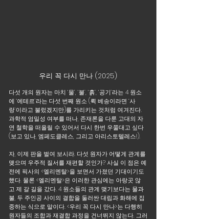
우리 꼭 다시 만나 (2025)
다섯 개의 원자는 마치 ‘물’, ‘불’, ‘흙’, ‘공기’라는 4 원소
에 ‘에테르’라는 다섯 번째 원소 (뤽 베송이라면 ‘사
랑’이라고 불렀겠지만)를 가리키는 것처럼 여겨진다. 
과학적 엄밀성 여부를 떠나, 존재론을 다룬 고대의 자
연 철학을 떠올릴 수 있어서 다시 한번 우쭐대고 싶다 
(보고 있나, 엠페도클레스, 그리고 아리스토텔레스!). 
자, 이제 판을 벌여 보시라. 다섯 원자가 어떻게 관계를 
맺으며 우주적 질서를 재편할 것인가? 사실 이 점은 예
전에 픽사의 <엘리멘탈>을 보면서 가졌던 기대이기도 
했다. 물론 <엘리멘탈>은 이러한 관심에는 아랑곳 않
고 제 갈 길을 갔다. 4 원소들의 관계 맺기보다는 물과 
불, 두 주인공 사이의 결합을 둘러싼 대립과 화해에 집
중하는 식으로 말이다. <우리 꼭 다시 만나>는 다행히 
원자들의 조합과 재결합 과정을 건너뛰지 않는다. 그러