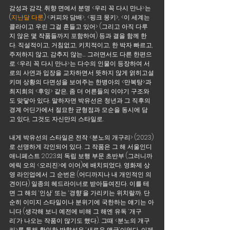
감성과 감각, 취향 면에서 분명 <우리 꼭 다시 만나>는 
(
지난달 다룬
) <커피와 담배>, <핑크 몽키>, <이 세계는 
콜라이고 우린 그걸 흔들고 있어> (그리고 아직 다루
지 않은 몇 작품들까지 포함하여) 등과 결을 함께 한
다. 직설적이고, 거침없고, 키치적이고, 한 박자 빠르고, 
주저하지 않고, 감추지 않는... 그러면서도 다른 한편으
로 <우리 꼭 다시 만나>는 다수의 인물이 등장하여 서
로의 사연과 입장을 교차하면서 뜻하지 않게 얽히고설
키며 상황의 다면성을 보여주는 한병아의 <만복탕>과 
최지희의 <후잉> 같은, 좀 더 어른들의 이야기 구조와
도 맞닿아 있다. 말하자면 박유선은 청년과 그 직후의 
경계 어딘가에서 절묘한 균형점과 모순을 동시에 담
고 있다, 그것도 자신만의 스타일로.
내게 박유선의 스타일은 전작 <분노의 개구리> (2023)
로 선명하게 각인되어 있다. 그 작품은 그 해 서울인디
애니페스트 2023의 독립 보행 부문 초반부 (그러니까 
에릭 오의 <오리진>에 이어)에 배치되었다. 영화제 상
영 라인업에서 그 순번은 (어디까지나 내 개인적인 의
견이다) 일종의 헤드라이너로 받아들여진다. 이를 테
면 그 해의 ‘인상’ 또는 ‘경향’을 가리키는 위치랄까. 단
순히 이미지 스타일이나 분위기에 국한하는 얘기는 아
니다 (생각해 보니 예전에 비해 그 해엔 유독 ‘개구
리’가 나오는 작품이 많기도 했다). 그때 <분노의 개구
리>를 통해 확인한 방향성은 ‘새로운 앵글’이었다. 이제