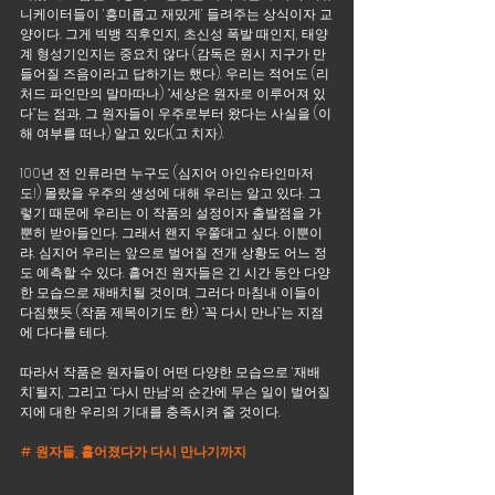
니케이터들이 ‘흥미롭고 재밌게’ 들려주는 상식이자 교
양이다. 그게 빅뱅 직후인지, 초신성 폭발 때인지, 태양
계 형성기인지는 중요치 않다 (감독은 원시 지구가 만
들어질 즈음이라고 답하기는 했다). 우리는 적어도 (리
처드 파인만의 말마따나) “세상은 원자로 이루어져 있
다”는 점과, 그 원자들이 우주로부터 왔다는 사실을 (이
해 여부를 떠나) 알고 있다(고 치자). 
100년 전 인류라면 누구도 (심지어 아인슈타인마저
도!) 몰랐을 우주의 생성에 대해 우리는 알고 있다. 그
렇기 때문에 우리는 이 작품의 설정이자 출발점을 가
뿐히 받아들인다. 그래서 왠지 우쭐대고 싶다. 이뿐이
랴. 심지어 우리는 앞으로 벌어질 전개 상황도 어느 정
도 예측할 수 있다. 흩어진 원자들은 긴 시간 동안 다양
한 모습으로 재배치될 것이며, 그러다 마침내 이들이 
다짐했듯 (작품 제목이기도 한) “꼭 다시 만나”는 지점
에 다다를 테다. 
따라서 작품은 원자들이 어떤 다양한 모습으로 ‘재배
치’될지, 그리고 ‘다시 만남’의 순간에 무슨 일이 벌어질
지에 대한 우리의 기대를 충족시켜 줄 것이다.
# 원자들, 흩어졌다가 다시 만나기까지