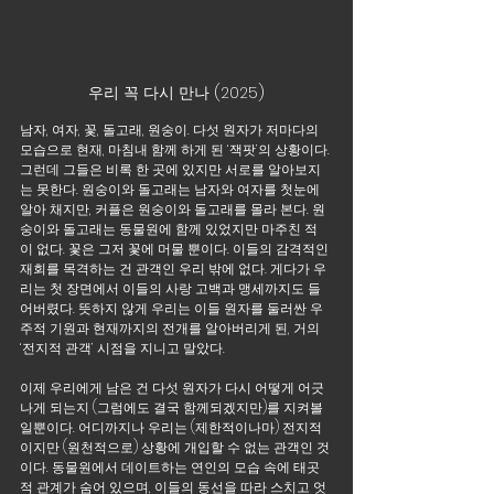
우리 꼭 다시 만나 (2025)
남자, 여자, 꽃, 돌고래, 원숭이. 다섯 원자가 저마다의 
모습으로 현재, 마침내 함께 하게 된 ‘잭팟’의 상황이다. 
그런데 그들은 비록 한 곳에 있지만 서로를 알아보지
는 못한다. 원숭이와 돌고래는 남자와 여자를 첫눈에 
알아 채지만, 커플은 원숭이와 돌고래를 몰라 본다. 원
숭이와 돌고래는 동물원에 함께 있었지만 마주친 적
이 없다. 꽃은 그저 꽃에 머물 뿐이다. 이들의 감격적인 
재회를 목격하는 건 관객인 우리 밖에 없다. 게다가 우
리는 첫 장면에서 이들의 사랑 고백과 맹세까지도 들
어버렸다. 뜻하지 않게 우리는 이들 원자를 둘러싼 우
주적 기원과 현재까지의 전개를 알아버리게 된, 거의 
‘전지적 관객’ 시점을 지니고 말았다. 
이제 우리에게 남은 건 다섯 원자가 다시 어떻게 어긋
나게 되는지 (그럼에도 결국 함께되겠지만)를 지켜볼 
일뿐이다. 어디까지나 우리는 (제한적이나마) 전지적
이지만 (원천적으로) 상황에 개입할 수 없는 관객인 것
이다. 동물원에서 데이트하는 연인의 모습 속에 태곳
적 관계가 숨어 있으며, 이들의 동선을 따라 스치고 엇