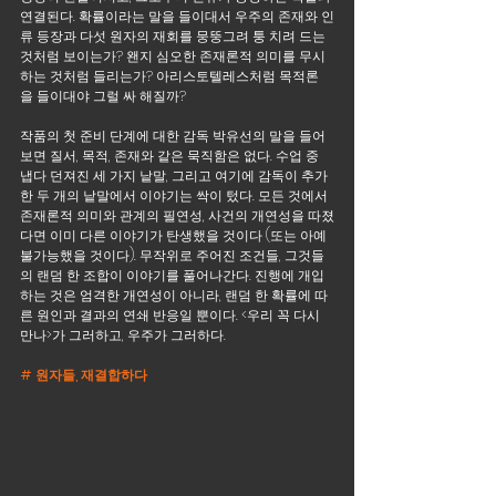
연결된다. 확률이라는 말을 들이대서 우주의 존재와 인
류 등장과 다섯 원자의 재회를 뭉뚱그려 퉁 치려 드는 
것처럼 보이는가? 왠지 심오한 존재론적 의미를 무시
하는 것처럼 들리는가? 아리스토텔레스처럼 목적론
을 들이대야 그럴 싸 해질까? 
작품의 첫 준비 단계에 대한 감독 박유선의 말을 들어
보면 질서, 목적, 존재와 같은 묵직함은 없다. 수업 중 
냅다 던져진 세 가지 낱말, 그리고 여기에 감독이 추가
한 두 개의 낱말에서 이야기는 싹이 텄다. 모든 것에서 
존재론적 의미와 관계의 필연성, 사건의 개연성을 따졌
다면 이미 다른 이야기가 탄생했을 것이다 (또는 아예 
불가능했을 것이다). 무작위로 주어진 조건들, 그것들
의 랜덤 한 조합이 이야기를 풀어나간다. 진행에 개입
하는 것은 엄격한 개연성이 아니라, 랜덤 한 확률에 따
른 원인과 결과의 연쇄 반응일 뿐이다. <우리 꼭 다시 
만나>가 그러하고, 우주가 그러하다.
# 원자들, 재결합하다