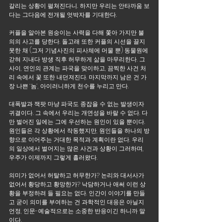
갈리는 상황이 펼쳐진다니. 하지만 우리는 안타까움 보
다는 그다음에 전개될 엇박자를 기대한다. 
커플을 알아본 원숭이는 사력을 다해 쫓아 가지만 불
의의 사고를 당한다. 돌고래 또한 커플의 시선을 끌지 
못한 채 (그저 기념사진의 피사체에 머물 뿐) 동물원에 
갇혀 지내다 방생 직후 허무하게 삶을 마무리한다. 그 
사이, 연인의 관계는 파국을 맞이하고, 끔찍한 사건 처
리 속에서 꽃 또한 내던져진다. 마지막까지 남은 건 가
장 나쁜 ‘놈’, 아이러니하게 천수를 누리고 만다.
대폭발과 잭팟 마냥 파국도 종잡을 수 없는 발생이자 
귀결이다. 그 속에서 우리는 개연성을 바랄 수 없다. 다
만 벌어진 일에는 그에 우선하는 원인이 있을 뿐이다. 
원인들은 각 상황에서 작동했지만, 원인들을 하나의 방
향으로 이어주는 거대한 목적과 계획이란 없다. 우리
의 일상에서 벌어지는 많은 사건과 상황이 그러하며, 
우주가 이제까지 그렇게 흘러왔다. 
의미가 없어서 허탈하고 허무한가? 논리와 대서사가 
없어서 황당하고 황망한가? 낙담하거나 애써 이런 상
황을 부정하려 들 필요는 없다. 인간이 이야기를 만들
고 굳이 의미를 부여하는 건 과학적인 대응은 아닐지
언정, 인문-예술적으로는 소중한 반응이긴 하니까 말
이다.