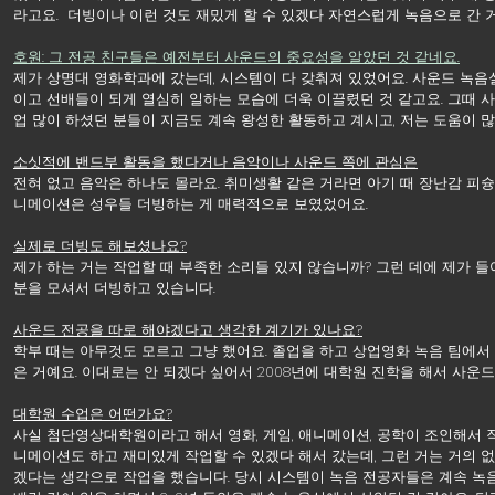
라고요.  더빙이나 이런 것도 재밌게 할 수 있겠다 자연스럽게 녹음으로 간 거
호원: 그 전공 친구들은 예전부터 사운드의 중요성을 알았던 것 같네요.
제가 상명대 영화학과에 갔는데, 시스템이 다 갖춰져 있었어요. 사운드 녹음
이고 선배들이 되게 열심히 일하는 모습에 더욱 이끌렸던 것 같고요. 그때 
업 많이 하셨던 분들이 지금도 계속 왕성한 활동하고 계시고, 저는 도움이 많
소싯적에 밴드부 활동을 했다거나 음악이나 사운드 쪽에 관심은
전혀 없고 음악은 하나도 몰라요. 취미생활 같은 거라면 아기 때 장난감 피슝
니메이션은 성우들 더빙하는 게 매력적으로 보였었어요.
실제로 더빙도 해보셨나요?
제가 하는 거는 작업할 때 부족한 소리들 있지 않습니까? 그런 데에 제가 들어
분을 모셔서 더빙하고 있습니다.
사운드 전공을 따로 해야겠다고 생각한 계기가 있나요?
학부 때는 아무것도 모르고 그냥 했어요. 졸업을 하고 상업영화 녹음 팀에서 
은 거예요. 이대로는 안 되겠다 싶어서 2008년에 대학원 진학을 해서 사운
대학원 수업은 어떤가요?
사실 첨단영상대학원이라고 해서 영화, 게임, 애니메이션, 공학이 조인해서 
니메이션도 하고 재미있게 작업할 수 있겠다 해서 갔는데, 그런 거는 거의 없
겠다는 생각으로 작업을 했습니다. 당시 시스템이 녹음 전공자들은 계속 녹음