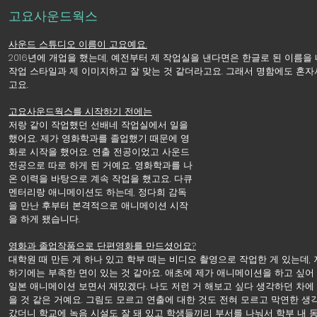
고요사운드웍스
사운드 스튜디오 이름이 고요예요.
2016년에 개업을 했는데, 예전부터 제 작업실을 낸다면은 한글로 된 이름을 
작업 스타일과 제 이미지하고 잘 맞는 것 같더라고요. 그래서 명함에도 혼자
고요.
고요사운드웍스를 시작하기 전에는
저랑 같이 작업했던 선배네 작업실에서 일을 
했어요. 제가 영화학과를 졸업했기 때문에 영
화로 시작을 했어요. 연출 전공이었고 사운드 
전공으로 따로 하게 된 거예요. 영화학과를 나
온 이력을 바탕으로 계속 작업을 했고요. 다큐
멘터리랑 애니메이션도 하는데, 정다희 감독
을 만난 후부터 본격적으로 애니메이션 시작
을 하게 됐습니다.
영화과 졸업작품으로 단편영화를 만드셨어요?
대학원 때 만든 게 하나 있고 학부 때는 비디오 촬영으로 작업한 게 있는데,
하기에는 부족한 면이 있는 것 같아요. 애초에 제가 애니메이션을 하고 싶어 
일본 애니메이션 보면서 재밌겠다. 나도 저런 거 해보고 싶다 생각하던 차에
을 것 같은 거예요. 그림도 모르고 연출에 대한 것도 전혀 모르고 막연한 생
갔더니 학교에 녹음 시설도 잘 돼 있고 학생들끼리 부서를 나눠서 학부 내 