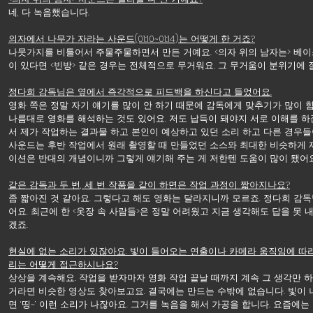
네, 다 녹음했습니다.
의자에서 나무가 자라는 사운드(01:10~01:14)는 어떻게 한 거죠?
나뭇가지를 비틀어서 주물주물하면서 만든 거예요. <의자 위의 남자는> 베이
이 있다면 <빈방> 같은 경우는 전체적으로 무거워요. 그 무거움이 분위기에 
정다희 감독님은 옆에서 즉각적으로 피드백을 하신다고 들었어요.
영화 쪽은 정말 자기 얘기를 많이 안 하기 때문에 감독에게 맞추기가 많이 힘
나름대로 영화를 해석하는 것도 있어요. 저도 납득이 돼야지 서로 이해를 하
서 제가 작업하는 결과물 하고 본인이 예상하고 있던 소리 하고 다른 경우들
사운드는 후반 작업에서 원래 촬영할 때 만들었던 소스와 최대한 비슷하게
이션은 반대의 개념이니까 그렇게 얘기해 주는 게 저한텐 도움이 많이 됐어요
같은 감독과 두 번, 세 번 작품을 같이 하면은 작업 과정이 짧아지나요?
좀 짧아진 것 같아요. 그렇다고 해도 영화는 달라지니까 모르죠. 정다희 감
어요. 최근에 한 <옷장 속 사람들>은 정말 어려웠고 지금 생각해도 답을 못
겠죠.
현실에 없는 소리가 있잖아요. 빛이 들어오는 연출이나 카메라 움직임에 따라
리는 어떻게 접근하시나요?
상상을 계속해요. 작업을 받자마자 영화 작업 끝날 때까지 계속 그 생각만 하
거라면 비슷한 영상도 찾아보고요. 결국에는 만드는 수밖에 없습니다. 빛이 
면 ‘띵~’ 이런 소리가 나잖아요. 그거를 녹음을 해서 가공을 합니다. 요즘에는