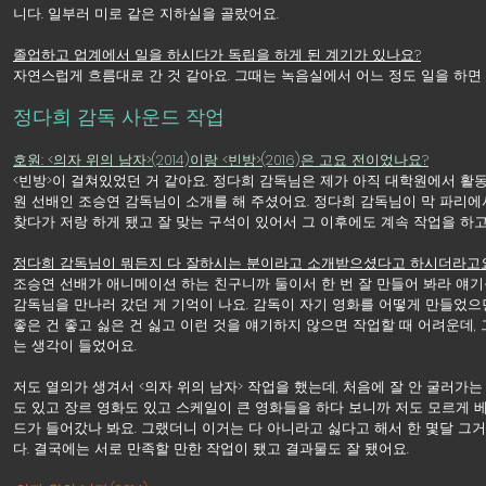
니다. 일부러 미로 같은 지하실을 골랐어요.
졸업하고 업계에서 일을 하시다가 독립을 하게 된 계기가 있나요?
자연스럽게 흐름대로 간 것 같아요. 그때는 녹음실에서 어느 정도 일을 하면
정다희 감독 사운드 작업
호원: <의자 위의 남자>(2014)이랑 <빈방>(2016)은 고요 전이었나요?
<빈방>이 걸쳐있었던 거 같아요. 정다희 감독님은 제가 아직 대학원에서 활
원 선배인 조승연 감독님이 소개를 해 주셨어요. 정다희 감독님이 막 파리에
찾다가 저랑 하게 됐고 잘 맞는 구석이 있어서 그 이후에도 계속 작업을 하고
정다희 감독님이 뭐든지 다 잘하시는 분이라고 소개받으셨다고 하시더라고요
조승연 선배가 애니메이션 하는 친구니까 둘이서 한 번 잘 만들어 봐라 얘기
감독님을 만나러 갔던 게 기억이 나요. 감독이 자기 영화를 어떻게 만들었으
좋은 건 좋고 싫은 건 싫고 이런 것을 얘기하지 않으면 작업할 때 어려운데,
는 생각이 들었어요. 
저도 열의가 생겨서 <의자 위의 남자> 작업을 했는데, 처음에 잘 안 굴러가는
도 있고 장르 영화도 있고 스케일이 큰 영화들을 하다 보니까 저도 모르게 
드가 들어갔나 봐요. 그랬더니 이거는 다 아니라고 싫다고 해서 한 몇달 그
다. 결국에는 서로 만족할 만한 작업이 됐고 결과물도 잘 됐어요.