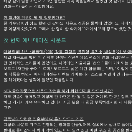
배랑 같이 일을 하면서 2, 3년 동안은 계속 녹음실에서 살았던 것 같아요. 
영화는 다 둘이서 작업했어요.
한 학년에 인원이 몇 명 정도인가요?
한 기수당 10명 정도 했던 것 같아요. 사운드 전공은 둘밖에 없었어요. 나머
공 이렇게 있었고요. 그래서 한 명이 한 학기에 10개에서 15개 정도씩 했던 것
첫 번째 애니메이션 사운드
대학원 때 하신 <
퍼플맨
>(2010, 감독: 김탁훈, 유진영, 류진호, 박성호)이 
제일 처음으로 했던 게 김탁훈 선생님 작품이에요. 평소에 영화 작업하면서
던 만화적인 소리들이 많았어요. 사막이면 자글자글 “츠으~” 물이 기화되는 
보드로 (자판을 긁어 누르며) ‘또르르르’ 삶은 계란 집을 때는 “뽀잉” 이렇게
이 작품을 하면서 애니메이션은 이펙트 라이브러리 소스로 해결이 안 되는구나
을 해야겠다는 생각이 들었던 작품입니다.
MFA 졸업작품으로 사운드 작업을 하기 위한 단편을 만드셨나요?
저도 연습이 필요했고 이렇게 안 하면은 안 될 것 같은 거예요. 한 2년 정도 
하고 거기서 계속 숙식하고 있어서 지금 봤을 때 한참 부족하겠지만 제 나
고요.
감독님의 단편은 연출부터 다 혼자 만드신 거죠.
그렇죠. 사운드 위주로 진행되는 영화를 만들었어요. 실외에서 실내로 들어갔는
반대로 들어갔더니 벽이 막혀 있고 어디 열려 있고 이런 구조. 한 공간을 