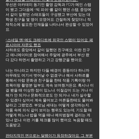
우선은 아카데미 동기인 촬영 감독과 PD가 메인 스탭
이 됐고 그다음에 <빅 피쉬>를 같이 했던 스탭, 중앙에
서 같이 일했던 스태프들이 구성됐고 부산에 있는 대
학생 친구들 몇 명이 모였어요. 간절하게 찾았더니 적
재적소에 필요한 인재들을 나타나서 완성할 수 있었어
요. 
<스네일 맨>에도 크레디트에 외국인 스탭이 있어요. 페
르시아어 자문도 했죠
사하르도 중앙에서 같이 일했던 친구예요. 이란 친구
고 애니메이터로 참여해서 주말에 광주에서 부산 왔
다 갔다 하면서 촬영하고 가고 강행군을 했아요. 
나는 아니라고 하지만 다들 배경이 중동이다 하니까 
아무래도 여기서 벗어날 수 없겠구나 해서 사하르를 
통해서 아랍 문화권 친구들을 한테 작품 기획이랑 아
트웍이랑 촬영분 일부도 계속 보여줬거든요. 혹시나 이
걸 봤을 때 이상한 점이 있느냐. 이질감이 드는 거나 이
해가 안 되거나 문화적으로도 안 되거나. 내가 실수할 
수 있겠다 싶어서 계속 물어보고 어른들한테도 물어봐
달라고 그랬었죠. 부모님 세대는 어떻게 생각하는지. 
작품 속에 의식 같이 보이는 행위도 있는데, 기도할 때 
어떻게 하느냐 밥을 먹을 때나 예의범절에 걸리는 게 
있냐 없냐. 이런 거를 체크를 많이 했어요. 녹음할 때도 
도움받고.
판타지적인 면으로는 달팽이가 등장하잖아요. 그 부분