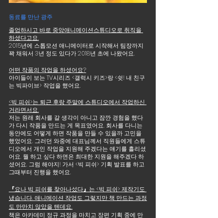
동료를 만난 광주 
졸업하시고 바로 중앙애니메이션스튜디오로 취직을 
하셨다고요.
2015년에 스톱모션 애니메이터로 시작해서 팀장까지 
꽉 채워서 3년 정도 있다가 2018년 초에 나왔어요.
어떤 작품의 작업을 하셨어요?
아이들이 보는 TV시리즈 <갤럭시 키즈>랑 <쉿! 내 친구
는 빅파이브> 작업을 했어요. 
<빅 피쉬>는 퇴근 후랑 주말에 스튜디오에서 작업하신 
거라면서요.
저는 원래 회사를 갈 생각이 아니고 잠깐 경험을 했다
가 다시 작품을 만드는 게 목표였어요. 회사를 다니는 
동안에도 어떻게 하면 작품을 만들 수 있을까 고민을 
했었어요. 그러던 와중에 대표님께서 직원들에게 스튜
디오에서 개인 작업을 지원해 주겠다는 얘기를 흘리셨
어요. 뭘 하고 싶다 하면은 최대한 지원을 해주겠다 하
셨어요. 그럼 해야지! 가서 <빅 피쉬> 기획 발표를 하고 
그때부터 진행을 했어요.
『
요나 빅 피쉬를 찾아나섰다
』
는 <빅 피쉬> 제작기도 
냈습니다. 애니메이션 작업도 그렇지만 책 만드는 과정
도 만만치 않았을 텐데요.
책은 아카데미 정규 과정을 마치고 장편 기획 중에 만