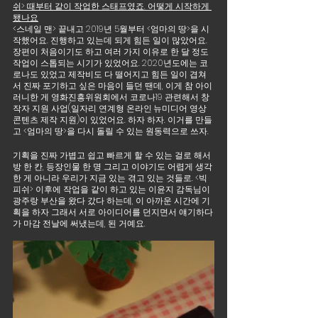
쉬> 때부터 같이 작업한 스태프였죠. 어떻게 시작하게 
됐나요
<스네일 맨> 끝내고 2019년 5월부터 <엄마의 땅>을 시
작했어요. 진행하고 있는데 되게 힘든 일이 많았어요. 
장편이 처음이기도 하고 여러 가지 이유로 한 달 정도 
작업이 스톱되는 시기가 있었어요. 2020년도에는 코
로나도 있었고 제작비도 다 떨어지고 힘든 일이 겹쳐
서 진짜 포기하고 싶은 마음이 들던 땐데, 이게 참 아이
러니한 게 영화진흥위원회에서 코로나19 관련해서 창
작자 지원 사업(일자리 연계형 온라인
·
뉴미디어 영상
콘텐츠 제작 지원)이 있었어요. 하자 하자. 이거를 만들
고 <엄마의 땅>을 다시 돌릴 수 있는 원동력으로 쓰자. 
기획을 진짜 가볍고 쉽고 빠르게 할 수 있는 걸로 해서 
방 한 칸, 등장인물 한 명 그리고 이야기도 어렵게 생각
한 게 아니라 우리가 지금 있는 겪고 있는 것들로. <빅 
피쉬> 이후에 작업을 같이 하고 있는 이윤지 감독님이 
광주랑 부산을 왔다 갔다 하는데, 이 아까운 시간에 기
획을 하자 그래서 서로 아이디어를 던지면서 얘기하다
가 마감 전날에 써냈는데, 된 거예요.