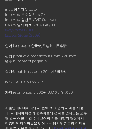
intro 창작자 Creator
interview 오수형 Erick OH
interview 양선우 YANG Sun-woo
review 달시 파켓 Darcy PAQUET 
Way Home
 (2008)
Burning Stage
 (2009)
)
언어 language: 한국어, English, 日本語
판형 product dimensions: 150mm x 210mm 
면수 number of pages: 112
출간일 published date: 2014년 3월 8일
ISBN: 979-11-950156-2-7
가격 retail price: 10,000원 USD10 JPY 1,000
서울엔애니메이터의 세 번째 책 '소년의 세계'는 서울
과 LA, 애니메이션과 순수미술의 경계를 넘나드는 오수
형 감독과 한국 컴퓨터 그래픽 기술 개발의 현장에서 
앙증맞은 캐릭터들을 빚어내는 양선우 감독의 인터뷰
와 작품 리뷰를 담고 있습니다. 
*
온라인 서점 알라딘 페