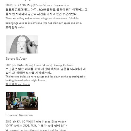
2020 | dir. KANG Minji | 12 mins 52 secs | Stop-motion
필요와 용도에 맞는 아주 사소한 물건들. 물건이 되기 이전에는 그
들 또한 저마다의 공간과 시간을 가지고 있던 누군가였다.
There are trifling and mundane things to suit our needs. All of the
belongings used to be someone who had their own space and time.
​트레일러 trailer
Before & After
2016 | dir. KANG Minji | 7 mins 54 secs | Drawing, Pixilation
주인공은 밝은 미래를 위해 자신의 육체와 영혼을 의사에게 내
맡긴 채 위험한 도박을 시작하는데…
The heroine builds up her courage and lies down on the operating table,
looking forward to her bright future.
보러가기 watch now
Souvenir Animation
2012 | dir. KANG Minji | 11 mins 14 secs | Stop motion
‘순간’ 속에는 과거, 현재, 미래가 녹아 섞여 있다.
‘A moment’ contains the past, present and the future.