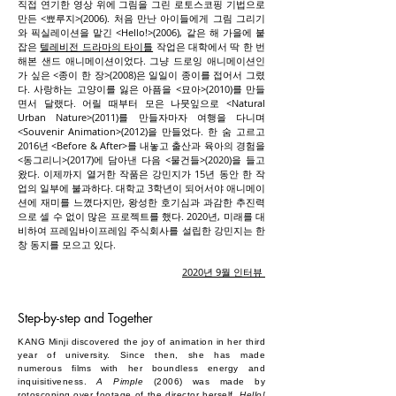
직접 연기한 영상 위에 그림을 그린 로토스코핑 기법으로
만든 <뾰루지>(2006). 처음 만난 아이들에게 그림 그리기
와 픽실레이션을 맡긴
<Hello!>(2006)
, 같은 해 가을에 붙
잡은
텔레비전 드라마의 타이틀
작업
은 대학에서 딱 한 번
해본 샌드 애니메이션이었다. 그냥 드로잉 애니메이션인
가 싶은 <종이 한 장>(2008)은 일일이 종이를 접어서 그렸
다. 사랑하는 고양이를 잃은 아픔을 <묘아>(2010)를 만들
면서 달랬다. 어릴 때부터 모은 나뭇잎으로 <Natural
Urban Nature>(2011)를 만들자마자 여행을 다니며
<Souvenir Animation>(2012)을 만들었다. 한 숨 고르고
2016년 <Before & After>를 내놓고 출산과 육아의 경험을
<동그리니>(2017)에 담아낸 다음 <물건들>(2020)을 들고
왔다. 이제까지 열거한 작품은 강민지가 15년 동안 한 작
업의 일부에 불과하다. 대학교 3학년이 되어서야 애니메이
션에 재미를 느꼈다지만, 왕성한 호기심과 과감한 추진력
으로 셀 수 없이 많은 프로젝트를 했다. 2020년, 미래를 대
비하여 프레임바이프레임 주식회사를 설립한 강민지는 한
창 동지를 모으고 있다.
2020년 9월 인터뷰
Step-by-step and Together
KANG Minji discovered the joy of animation in her third
year of university. Since then, she has made
numerous films with her boundless energy and
inquisitiveness.
A Pimple
(2006) was made by
rotoscoping over footage of the director herself.
Hello!