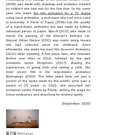
(2006) was made with drawings and pixilation created
by children she had met for the first time. In the same
year, she made
the title animation for a TV drama
using sand animation, a technique she had once used
in university.
A Piece of Paper
(2008) has the quality
of a hand-drawn animation but was made by folding
individual pieces of paper.
Myo-A
(2010) was made to
mourn the passing of the director’s beloved cat.
Natural Urban Nature
(2011) was made using leaves
she had collected since her childhood. Soon
afterwards, she made her next film
Souvenir Animation
(2012) while traveling. A few years later, she released
Before and After
in 2016, followed by the web
animation series
Dongreeni
(2017), sharing the
experiences of giving birth and raising a child. Her
most recent film is the stop-motion animation
Belongings
(2020). The titles listed here are just a
portion of the works made by this prolific artist over a
period of 15 years. In 2020, she launched her
animation studio Frame by Frame, setting the stage for
future endeavors and searching for kindred spirits.
(September, 2020)
물건들 Belongings