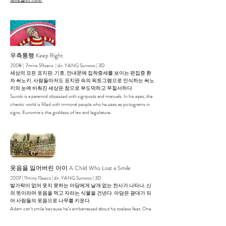
우측통행 Keep Right
2008 | 7mins 59secs | dir. YANG Sunwoo | 3D
세상의 모든 표지판, 기호, 안내문에 집착증세를 보이는 편집증 환
자 써노키. 사람들마저도 표지판 속의 픽토그램으로 인식하는 써노
키의 눈에 비춰진 세상은 참으로 부도덕하고 무질서하다.
Sunoki is a paranoid obsessed with signposts and manuals. In his eyes, the
chaotic world is filled with immoral people who he sees as pictograms in
signs. Eunomia is the goddess of law and legislature.
웃음을 잃어버린 아이 A Child Who Lost a Smile
2007 | 11mins 15secs | dir. YANG Sunwoo | 3D
발가락이 없어 웃지 못하는 아담에게 날개 없는 천사가 나타나, 신
의 뜻이라며 웃음을 먹고 자라는 식물을 건넨다. 아담은 광대가 되
어 사람들의 웃음으로 나무를 키운다.
Adam can’t smile because he’s embarrassed about his toeless feet. One
day, a wingless angel claiming to be a messenger of god appears before
Adam and gives him a wish-grantingplant that grows on laughter.