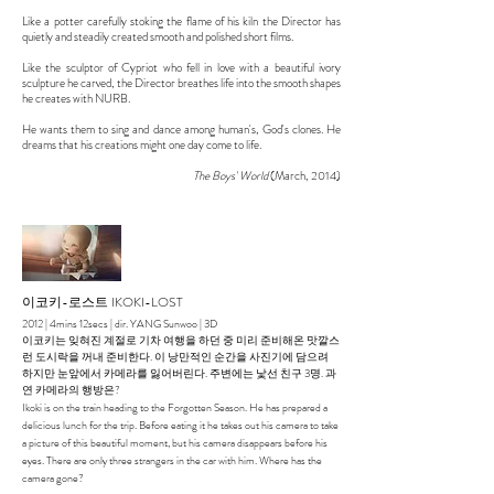
Like a potter carefully stoking the flame of his kiln
the Director has
quietly and steadily created smooth and polished short films.
Like the sculptor of Cypriot who fell in love with a beautiful ivory
sculpture he carved,
the Director breathes life into the smooth shapes
he creates with NURB.
He wants them to sing and dance among human's, God's clones.
He
dreams that his creations might one day come to life.
The Boys' World
(March, 2014)
이코키-로스트 IKOKI-LOST
2012 | 4mins 12secs | dir. YANG Sunwoo | 3D
이코키는 잊혀진 계절로 기차 여행을 하던 중 미리 준비해온 맛깔스
런 도시락을 꺼내 준비한다. 이 낭만적인 순간을 사진기에 담으려
하지만 눈앞에서 카메라를 잃어버린다. 주변에는 낯선 친구 3명. 과
연 카메라의 행방은?
Ikoki is on the train heading to the Forgotten Season. He has prepared a
delicious lunch for the trip. Before eating it he takes out his camera to take
a picture of this beautiful moment, but his camera disappears before his
eyes. There are only three strangers in the car with him. Where has the
camera gone?