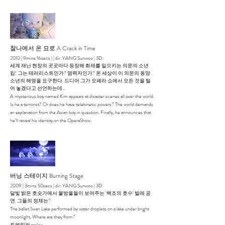
찰나에서 온 묘로 A Crack in Time
2010 | 9mins 16secs | | dir. YANG Sunwoo | 3D
세계 재난 현장의 곳곳마다 등장해 화제를 일으키는 의문의 소년
킴! 그는 테러리스트인가? 염력자인가? 온 세상이 이 의문의 동양
소년의 해명을 요구한다. 드디어 그가 오페라 쇼에서 모든 것을 털
어 놓겠다고 선언하는데…
A mysterious boy named Kim appears at disaster scenes all over the world.
Is he a terrorist? Or does he have telekinetic powers? The world demands
an explanation from the Asian boy in question. Finally, he announces that
he’ll reveal his identity on the OperaShow.
버닝 스테이지 Burning Stage
2009 | 3mins 50secs | dir. YANG Sunwoo | 3D
달빛 밝은 호숫가에서 물방울들이 보여주는 ‘백조의 호수’ 발레 공
연. 그들의 정체는?
The ballet Swan Lake performed by water droplets on a lake under bright
moonlight. Where are they from?
트레일러 trailer