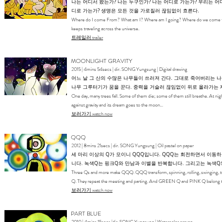
나는 어디서 왔는가? 나는 누구인가? 나는 어디로 가는가? 우리는 어
디로 가는가? 생명은 모든 것을 가로질러 끊임없이 흐른다.
Where do I come From? What am I? Where am I going? Where do we come f
keeps traveling across the universe.
​트레일러 trailer
MOONLIGHT GRAVITY
2015 | 4mins 54secs​ | dir. SONG Yungsung | Digital drawing
어느 날 그 산의 수많은 나무들이 쓰러져 간다. 그대로 죽어버리는 나무
나무 그루터기가 꿈을 꾼다. 중력을 거슬러 끊임없이 위로 올라가는 
One day, many trees fall. Some of them die; some of them still breathe. At nig
against gravity and its dream goes to the moon…
​보러가기 watch now
QQQ
2012 | 8mins 21secs​ | dir. SONG Yungsung | Oil pastel on paper
세 마리 이상의 Q가 모이니 QQQ입니다. QQQ는 회전하면서 이동
니다. 녹색Q는 핑크Q와 만남과 이별을 반복합니다. 그리고는 녹색Q
Three Qs and more make QQQ. QQQ transform, spinning, rolling, swinging,
Q. They repeat the meeting and parting. And GREEN Q and PINK Q belong 
​보러가기 watch now
PART BLUE
2010 | 4mins 15secs​ |dir. SONG Yungsung | Watercolor crayon