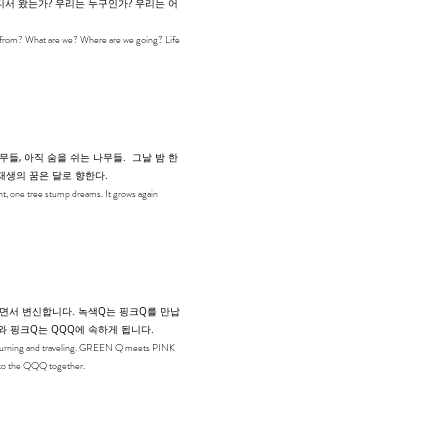
디서 왔는가? 우리는 누구인가? 우리는 어
rom? What are we? Where are we going? Life
들, 아직 숨을 쉬는 나무들. 그날 밤 한
재생의 꿈은 달로 향한다.
ht, one tree stump dreams. It grows again
하면서 변신합니다. 녹색Q는 핑크Q를 만납
와 핑크Q는 QQQ에 속하게 됩니다.
 turning and traveling. GREEN Q meets PINK
to the QQQ together.