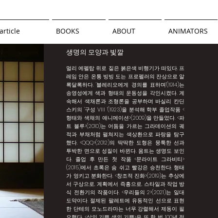
article
BOOKS
ABOUT
ANIMATORS
생명의 모양과 빛깔
멀리 에펠탑 위로 짙은 붉은색 비행기가 떠있다. 프
레임 안은 온통 빙빙 도는 프로펠러의 잔상으로 알
록달록하다. '블레리오에게 경의를 표하며'(1914)는
송영성에게 색과 형태의 운동성을 각인시켰다. 계
속해서 색채론과 조형론을 공부하며 바실리 칸딘
스키의 '구성 VIII '(1923)을 분석해 학부 졸업작품 <
형태와 색채의 애니메이션>(2009)을 만들었다. <파
트 블루>(2010)는 어둠을 가르는 그라데이션의 궤
적과 부채처럼 펼쳐지는 색상환으로 파랑을 탐구
했다. <QQQ>(2012)의 딱딱한 도형은 뭉툭한 선과
투박한 면으로 성질이 바뀐다. 움트는 생명도 보인
다. 졸업 후 만든 첫 작품 <문라이트 그라비티>
(2015)에서 초록은 숨 쉬고 빨강은 승천한다. 형태
가 엉키고 분화한다. <창조적 진화>(2019)는 추상에
서 구상으로, 계획에서 즉흥으로, 스타일과 작업 방
식 전환기의 작품이다. <우리들의 2>(2021)는 일대
도약이다. 절제된 팔레트에 유동적인 선으로 표현
한 단테의 모노드라마는 너무 강렬해서 제동이 필
요했다. <삶의 기쁨 생의 기쁨>은 또 한 번 100년 전