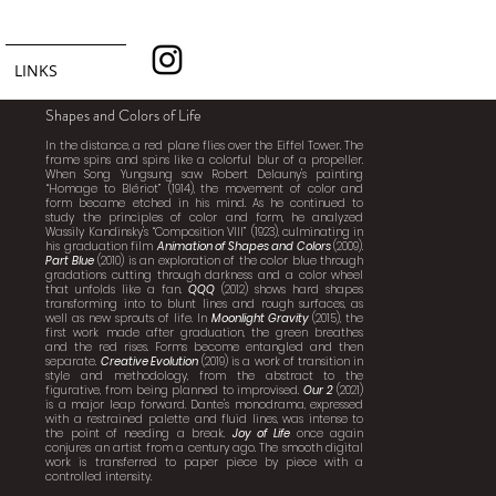
LINKS
Shapes and Colors of Life
In the distance, a red plane flies over the Eiffel Tower. The
frame spins and spins like a colorful blur of a propeller.
When Song Yungsung saw Robert Delauny's painting
“Homage to Blériot” (1914), the movement of color and
form became etched in his mind. As he continued to
study the principles of color and form, he analyzed
Wassily Kandinsky's “Composition VIII” (1923), culminating in
his graduation film
Animation of Shapes and Colors
(2009).
Part Blue
(2010) is an exploration of the color blue through
gradations cutting through darkness and a color wheel
that unfolds like a fan.
QQQ
(2012) shows hard shapes
transforming into to blunt lines and rough surfaces, as
well as new sprouts of life. In
Moonlight Gravity
(2015), the
first work made after graduation, the green breathes
and the red rises. Forms become entangled and then
separate.
Creative Evolution
(2019) is a work of transition in
style and methodology, from the abstract to the
figurative, from being planned to improvised.
Our 2
(2021)
is a major leap forward. Dante's monodrama, expressed
with a restrained palette and fluid lines, was intense to
the point of needing a break.
Joy of Life
once again
conjures an artist from a century ago. The smooth digital
work is transferred to paper piece by piece with a
controlled intensity.