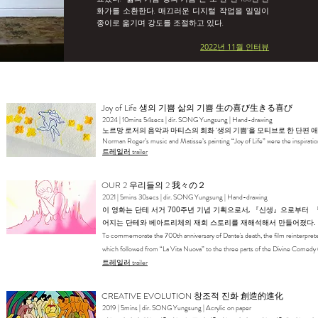
화가를 소환한다. 매끄러운 디지털 작업을 일일이
종이로 옮기며 강도를 조절하고 있다.
2022년 11월 인터뷰
Joy of Life 생의 기쁨 삶의 기쁨 生の喜び生きる喜び
2024 | 10mins 54secs | dir. SONG Yungsung | Hand-drawing
노르망 로저의 음악과 마티스의 회화 ‘생의 기쁨’을 모티브로 한 단편
Norman Roger’s music and Matisse’s painting “Joy of Life” were the inspiration
​​트레일러 trailer
OUR 2 우리들의 2 我々の２
2021 | 5mins 30secs | dir. SONG Yungsung | Hand-drawing
이 영화는 단테 서거 700주년 기념 기획으로서, 『신생』으로부터 
어지는 단테와 베아트리체의 재회 스토리를 재해석해서 만들어졌다.
To commemorate the 700th anniversary of Dante's death, the film reinterpreted
which followed from “La Vita Nuova” to the three parts of the Divine Comedy (
​트레일러 trailer
CREATIVE EVOLUTION 창조적 진화 創造的進化
2019 | 5mins | dir. SONG Yungsung | Acrylic on paper