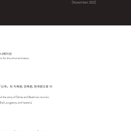
​(November, 2022)
 애니메이션
s for this short animation.
『신곡』의 지옥편, 연옥편, 천국편으로 이
 the story of Dante and Beatrice's reunion,
hell, purgatory, and heaven).