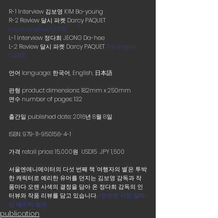
R-1 Interview 김보영 KIM Bo-young
R-2 Review 달시 파켓 Darcy PAQUET
Impersonation
 (2014)
L-1 Interview 정다희 JEONG Da-hee 
L-2 Review 달시 파켓 Darcy PAQUET 
The Empty
(2016)
언어 language: 한국어, English, 日本語
판형 product dimensions: 182mm x 250mm 
면수 number of pages: 132
출간일 published date: 2016년 8월 8일
ISBN: 979-11-950156-4-1
가격 retail price: 15,000원  USD15  JPY 1,500
서울엔애니메이터의 다섯 번째 책 '여행자의 별'은 투박
한 캐릭터로 예리한 유머를 던지는 김보영 감독과 작
품마다 오랜 사색의 결정을 담아 온 정다희 감독의 인
터뷰와 작품 리뷰를 담고 있습니다. 
*온라인 서점 알라
딘 페이지 링크
publication