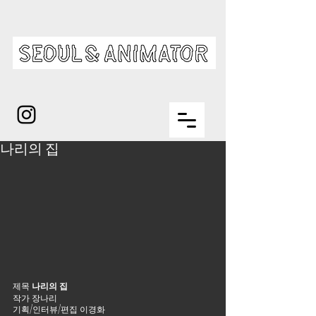
나리의 집
제목 
나리의 집 
작가 장나리
기획/인터뷰/편집 이경화