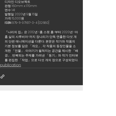
디자인 디오브젝트 
판형 160mm x 170mm
면수 141 
발행일 2020년 9월 15일 
가격 15,000원
ISBN 
979-11-971617-0-4 [02680]
『나리의 집』은 2012년 <홈 스윗 홈>부터 2020년 <아
홉 살의 사루비아>까지 장나리가 단독 연출한 다섯 개
의 단편 애니메이션을 다룬다. 본문은 작가와 작품의 
기본 정보를 담은 「개요」, 각 작품의 등장인물을 소
개한 「인물」. 이야기가 펼쳐지는 공간을 제시한 「배
경」, 반복되는 주제를 가려낸 「동기」와 작가 인터뷰
를 편집한 「작업」으로 다섯 개의 장으로 구성되었다.
publication
focus
(7)
게시물 7개
interview
(62)
게시물 62개
review
(42)
게시물 42개
Production Note
(10)
게시물 10개
Asia Road
(7)
게시물 7개