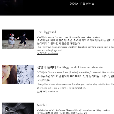
2020년 11월 인터뷰
The Playground
2020 | dir. Grace Nayoon Rhee | 6 mins 30 secs | Stop-motion
소녀의 놀이터에서 발견 된 소년. 소녀의 리드로 시작 된 놀이는 점차
놀이터가 이전과 같지 않음을 깨닫는다.
The Playground is an animated short film depicting conflicts arising from a day
notices at the playground.
보러가기 watch now
심연의 놀이터 The Playground of Haunted Memories
2020 | dir. Grace Nayoon Rhee | 9 mins | 16mm film, 2-channel video installa
소녀는 소년과의 지난 관계에 트라우마가 있다. 놀이터는 소녀의 상반
로 전시된다.
The girl has a traumatic experience from her past relationship with the boy. Th
shown in parallel as a 2-channel video installation.
보러가기 watch now
Sisyphus
2015(video 2012) | dir. Grace Nayoon Rhee | 1 min 26 secs | Stop-motion
끝없는 분투의 굴레. *NIGHTMARES series #3