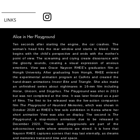
LINKS
Alice in Her Playground
Ten seconds after starting the engine, the car crashes. The
woman’s head hits the rear window and starts to bleed. View
begins with the child's perspective and ends with the mother’s
point of view. The screaming and crying create dissonance with
the gloomy sounds, creating a visual expression of anxious
emotions.
View
was Grace Nayoon RHEE’s graduation film at
Hongik University. After graduating from Hongik, RHEE entered
the experimental animation program at CalArts and created the
hand-drawn animations
Insect Bite
and
Triangle
. She also made
an unfinished series about nightmares in 16-mm film including
Horse
,
Unicorn
, and
Sisyphus
.
The Playground
was shot in 2013
but was not completed at the time. It was later finished as a pair
of films. The first to be released was the live-action companion
film
The Playground of Haunted Memories
, which was shown in
October 2020 at RHEE’s first solo exhibition in Korea where her
short animation View was also on display. The second is
The
Playground
, a stop-motion animation due to be released in
December 2020. These dark playgrounds are part of the
subconscious realm where emotions are stirred. It is here that
Nayoon RHEE captures scenes that may last eternally, as dreams
and memories transcend time and space.