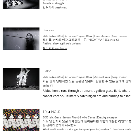
A cycle of struggle
​보러가기 watch now
Unicorn
2015 (video 2012) | dir. Grace Nayoon Rhee | 1 min 26 secs | Stop-motion
토끼들, 남자와 여자 그리고 유니콘. *NIGHTMARES series #2
Rabbits, a boy, a girl and a unicorn.
보러가기 watch now
Horse
2015 (video 2012) | dir. Grace Nayoon Rhee | 2 mins 8 secs | Stop-motion
파란 말이 낭만적인 노란 들판을 달린다. 탈출할 수 없는 굴레에 갇혀 
series #1
A blue horse runs through a romantic yellow grass field, where 
cannot escape, ultimately catching on fire and burning to ashe
TRI▲NGLE
2012 | dir. Grace Nayoon Rhee | 6 mins 7 secs | Drawing on paper
어느 날 갑자기 낯선 이가 일상에 들어온다면 어떻게 대응할 것인가?
든 관계가 변하기 시작한다.
What would you do if a stranger disrupted your daily routine? The choice is whe