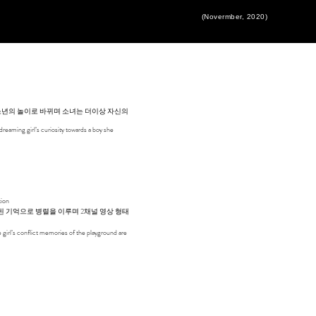
(Novermber, 2020)
 소년의 놀이로 바뀌며 소녀는 더이상 자신의
dreaming girl’s curiosity towards a boy she
tion
된 기억으로 병렬을 이루며 2채널 영상 형태
e girl’s conflict memories of the playground are