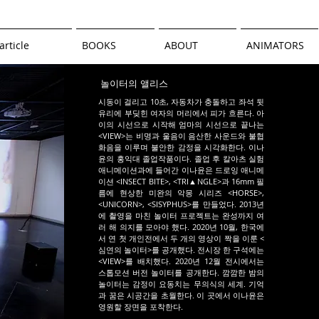
article
BOOKS
ABOUT
ANIMATORS
놀이터의 앨리스
시동이 걸리고 10초, 자동차가 충돌하고 좌석 뒷
유리에 부딪힌 여자의 머리에서 피가 흐른다. 아
이의 시선으로 시작해 엄마의 시선으로 끝나는
<VIEW>는 비명과 울음이 음산한 사운드와 불협
화음을 이루며 불안한 감정을 시각화한다. 이나
윤의 홍익대 졸업작품이다. 졸업 후 칼아츠 실험
애니메이션과에 들어간 이나윤은 드로잉 애니메
이션 <INSECT BITE>, <TRI▲NGLE>과 16mm 필
름에 현상한 미완의 악몽 시리즈 <HORSE>,
<UNICORN>, <SISYPHUS>를 만들었다. 2013년
에 촬영을 마친 놀이터 프로젝트는 완성까지 여
러 해 의지를 모아야 했다. 2020년 10월, 한국에
서 연 첫 개인전에서 두 개의 영상이 짝을 이룬 <
심연의 놀이터>를 공개했다. 전시장 한 구석에는
<VIEW>를 배치했다. 2020년 12월 전시에서는
스톱모션 버전 놀이터를 공개한다. 깜깜한 밤의
놀이터는 감정이 요동치는 무의식의 세계. 기억
과 꿈은 시공간을 초월한다. 이 곳에서 이나윤은
영원할 장면을 포착한다.