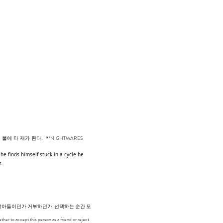
*NIGHTMARES
불에 타 재가 된다. *
he finds himself stuck in a cycle he
s.
 받아들이던가 거부하던가, 선택하는 순간 모
ther to accept this person as a friend or reject